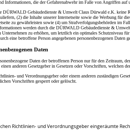
und Informationen, die der Gefahrenabwehr im Falle von Angriffen auf 
 die DÜRWALD Gebäudedienste & Umwelt Claus Dürwald e.K. keine Rüc
zuliefern, (2) die Inhalte unserer Internetseite sowie die Werbung für di
tseite zu gewährleisten sowie (4) um Strafverfolgungsbehörden im Fall
Informationen werden durch die DÜRWALD Gebäudedienste & Umwelt Cla
m Unternehmen zu erhöhen, um letztlich ein optimales Schutzniveau für
durch eine betroffene Person angegebenen personenbezogenen Daten ge
onenbezogenen Daten
ersonenbezogene Daten der betroffenen Person nur für den Zeitraum, der
einen anderen Gesetzgeber in Gesetzen oder Vorschriften, welchen der 
chtlinien- und Verordnungsgeber oder einem anderen zuständigen Geset
chen Vorschriften gesperrt oder gelöscht.
schen Richtlinien- und Verordnungsgeber eingeräumte Recht