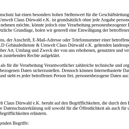
atenschutz hat einen besonders hohen Stellenwert für die Geschäftsl
elt Claus Dürwald e.K. ist grundsätzlich ohne jede Angabe persone
h nehmen möchte, könnte jedoch eine Verarbeitung personenbezogener D
etzliche Grundlage, holen wir generell eine Einwilligung der betroffene
, der Anschrift, E-Mail-Adresse oder Telefonnummer einer betroffenen
Gebäudedienste & Umwelt Claus Dürwald e.K. geltenden landesspezi
über Art, Umfang und Zweck der von uns erhobenen, genutzten und ve
en zustehenden Rechte aufgeklärt.
ür die Verarbeitung Verantwortlicher zahlreiche technische und or
nenbezogenen Daten sicherzustellen. Dennoch können Internetbasierte D
nd steht es jeder betroffenen Person frei, personenbezogene Daten auch
us Dürwald e.K. beruht auf den Begrifflichkeiten, die durch den Eu
enschutzerklärung soll sowohl für die Öffentlichkeit als auch für u
grifflichkeiten erläutern.
genden Begriffe: