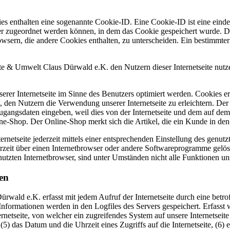
es enthalten eine sogenannte Cookie-ID. Eine Cookie-ID ist eine einde
r zugeordnet werden können, in dem das Cookie gespeichert wurde. Die
owsern, die andere Cookies enthalten, zu unterscheiden. Ein bestimmte
mwelt Claus Dürwald e.K. den Nutzern dieser Internetseite nutzerfr
erer Internetseite im Sinne des Benutzers optimiert werden. Cookies er
 den Nutzern die Verwendung unserer Internetseite zu erleichtern. Der 
ne Zugangsdaten eingeben, weil dies von der Internetseite und dem au
ne-Shop. Der Online-Shop merkt sich die Artikel, die ein Kunde in den 
rnetseite jederzeit mittels einer entsprechenden Einstellung des genu
erzeit über einen Internetbrowser oder andere Softwareprogramme gelösc
utzten Internetbrowser, sind unter Umständen nicht alle Funktionen uns
en
d e.K. erfasst mit jedem Aufruf der Internetseite durch eine betroff
nformationen werden in den Logfiles des Servers gespeichert. Erfasst
netseite, von welcher ein zugreifendes System auf unsere Internetseite
(5) das Datum und die Uhrzeit eines Zugriffs auf die Internetseite, (6) e